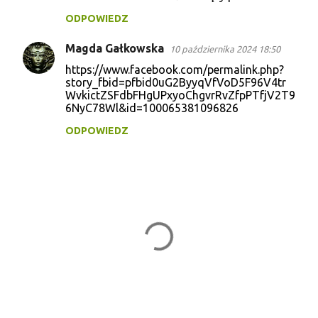
o
ODPOWIEDZ
m
e
Magda Gałkowska
10 października 2024 18:50
n
https://www.facebook.com/permalink.php?
t
story_fbid=pfbid0uG2ByyqVfVoD5F96V4tr
WvkictZSFdbFHgUPxyoChgvrRvZfpPTfjV2T9
a
6NyC78Wl&id=100065381096826
r
ODPOWIEDZ
z
e