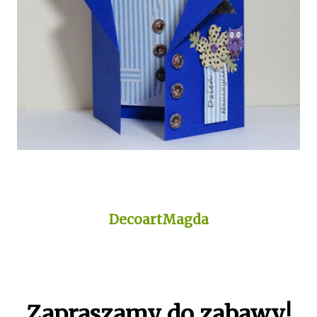
DecoartMagda
Zapraszamy do zabawy!