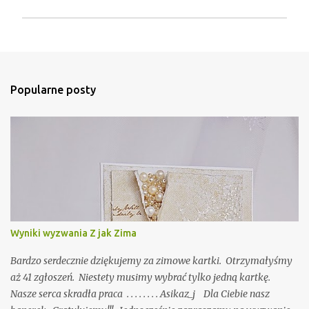
P
r
z
e
ś
Popularne posty
l
i
j
k
o
m
e
n
t
a
r
Wyniki wyzwania Z jak Zima
z
Bardzo serdecznie dziękujemy za zimowe kartki. Otrzymałyśmy
aż 41 zgłoszeń. Niestety musimy wybrać tylko jedną kartkę.
Nasze serca skradła praca . . . . . . . . Asikaz_j Dla Ciebie nasz