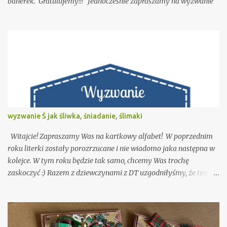
banerek. Gratulujemy!!! Jednocześnie zapraszamy na wyzwanie
wyzwanie Ś jak śliwka, śniadanie, ślimaki
Witajcie! Zapraszamy Was na kartkowy alfabet! W poprzednim
roku literki zostały porozrzucane i nie wiadomo jaka następna w
kolejce. W tym roku będzie tak samo, chcemy Was trochę
zaskoczyć :) Razem z dziewczynami z DT uzgodniłyśmy, że ten
rok będzie nazywał się "owocowo - kolorowo" i będzie kojarzył
się z jedzeniem. Oczywiście wszystko z przymrużeniem oka!
Temat kolejnego wyzwania to: Ś jak śliwka, śniadanie, ślimaki To
do dzieła! Liczymy na Waszą kreatywność ;) Serdecznie