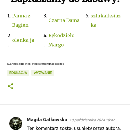
1.
Panna z
3.
5.
sztukaiksiaz
Czarna Dama
Bagien
ka
2
4
Rękodzieło
olenka_ja
.
.
Margo
(Cannot add links: Registration/trial expired)
EDUKACJA
WYZWANIE
Magda Gałkowska
10 października 2024 18:47
K
Ten komentarz został usunięty przez autora.