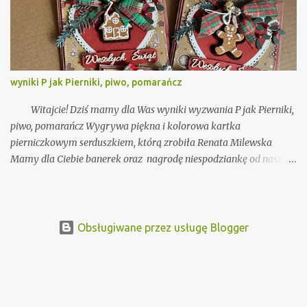
zapraszamy do zabawy z nami! Wyzwanie trwa do 15 września !
Zgłaszanie prac na dole w "żabce" (lub w komentarzu) w formie
klasycznej kartki, czyli otwieranej z miejscem na wpisanie
życzeń. Kartka może mieć nietypowy kształt, ozdobiony nie tylko
front, ale i tył i środek. Czekoladownik, exploding box i pop-up
wyniki P jak Pierniki, piwo, pomarańcz
box nie są traktowane jako kartka na potrzeby naszych
wzywań. Można zgłaszać kilka prac na wyzwanie, ale każdą
Witajcie! Dziś mamy dla Was wyniki wyzwania P jak Pierniki,
prosimy zgłaszać ...
piwo, pomarańcz Wygrywa piękna i kolorowa kartka
pierniczkowym serduszkiem, którą zrobiła Renata Milewska
Mamy dla Ciebie banerek oraz nagrodę niespodziankę od naszej
koleżanki z DT Tysiąc Jeden Skrawków Gratulacje!
Obsługiwane przez usługę Blogger